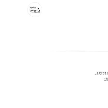
Lagret d
OB