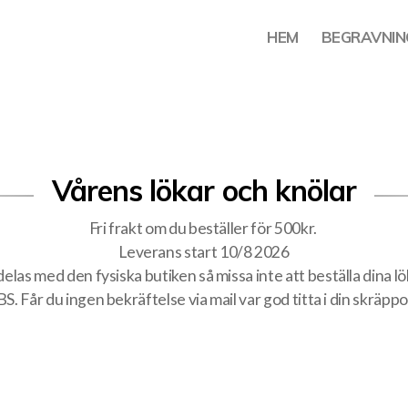
HEM
BEGRAVNIN
Vårens lökar och knölar
Fri frakt om du beställer för 500kr.
Leverans start 10/8 2026
elas med den fysiska butiken så missa inte att beställa dina lök
S. Får du ingen bekräftelse via mail var god titta i din skräppo