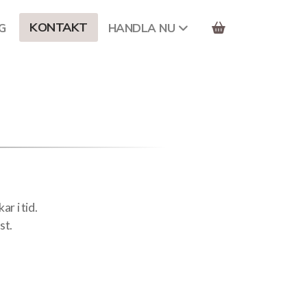
KONTAKT
G
HANDLA NU
ar i tid.
st.