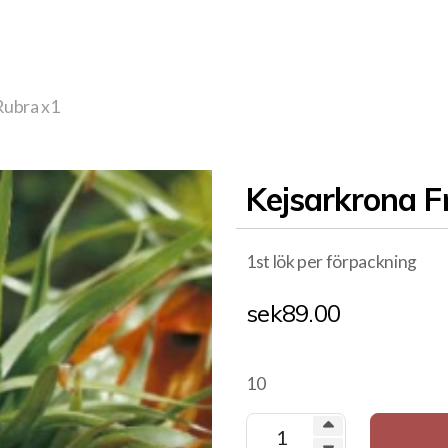
 Rubra x1
Kejsarkrona Fr
1st lök per förpackning
sek
89.00
10