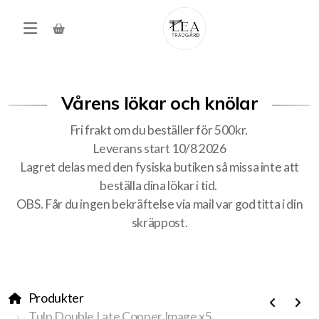
Vårens lökar och knölar
Fri frakt om du beställer för 500kr.
Leverans start 10/8 2026
Lagret delas med den fysiska butiken så missa inte att
beställa dina lökar i tid.
Produkter
OBS. Får du ingen bekräftelse via mail var god titta i din
skräppost.
Förköp höstens alla lökar
Träd, buskar, häck
Produkter
Tulp Double Late Copper Image x5