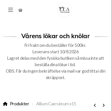
Vårens lökar och knölar
Fri frakt om du beställer för 500kr.
Leverans start 10/8 2026
Lagret delas med den fysiska butiken så missa inte att
beställa dina lökar i tid.
Produkter
OBS. Får du ingen bekräftelse via mail var god titta i din
skräppost.
Förköp höstens alla lökar
Träd, buskar, häck
Produkter
Allium Caeruleum x15