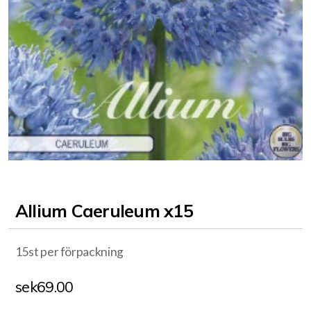
Allium Caeruleum x15
15st per förpackning
sek
69.00