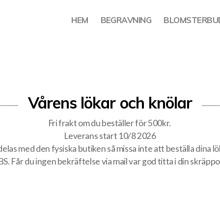
HEM
BEGRAVNING
BLOMSTERBU
Vårens lökar och knölar
Fri frakt om du beställer för 500kr.
Leverans start 10/8 2026
elas med den fysiska butiken så missa inte att beställa dina lök
S. Får du ingen bekräftelse via mail var god titta i din skräppo