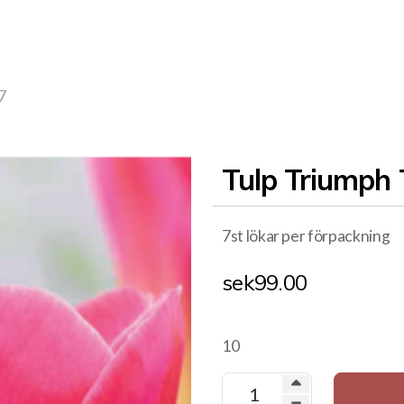
7
Tulp Triumph
7st lökar per förpackning
sek
99.00
10