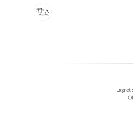
Lagret d
OB