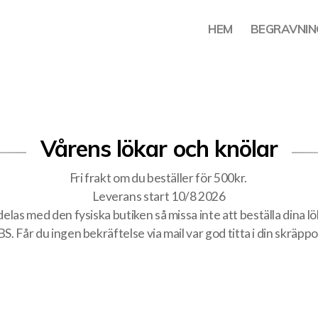
HEM
BEGRAVNIN
Vårens lökar och knölar
Fri frakt om du beställer för 500kr.
Leverans start 10/8 2026
elas med den fysiska butiken så missa inte att beställa dina lök
S. Får du ingen bekräftelse via mail var god titta i din skräppo