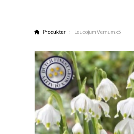
Produkter
Leucojum Vernum x5