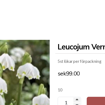
Leucojum Ver
5st lökar per förpackning
sek
99.00
10