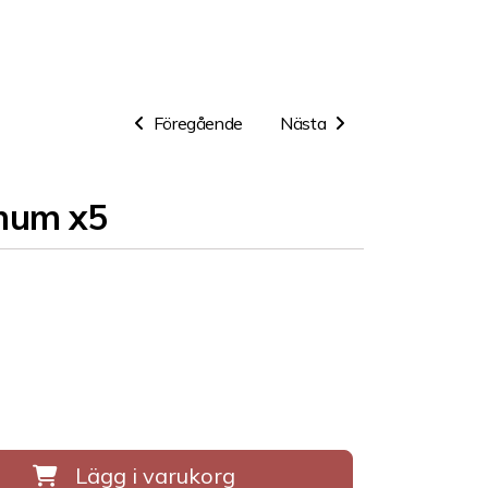
Föregående
Nästa
num x5
Lägg i varukorg