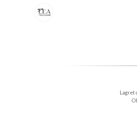
Lagret d
OB