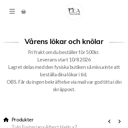
Vårens lökar och knölar
Fri frakt om du beställer för 500kr.
Leverans start 10/8 2026
Lagret delas med den fysiska butiken så missa inte att
beställa dina lökar i tid.
Produkter
OBS. Får du ingen bekräftelse via mail var god titta i din
skräppost.
Förköp höstens alla lökar
Träd, buskar, häck
Produkter
Tulp Fosteriana Albert Heijn x7