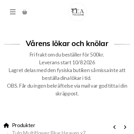
Vårens lökar och knölar
Fri frakt om du beställer för 500kr.
Leverans start 10/8 2026
Lagret delas med den fysiska butiken så missa inte att
beställa dina lökar i tid.
OBS. Får du ingen bekräftelse via mail var god titta i din
skräppost.
Träd, buskar, häck
Produkter
Produkter
Förköp höstens alla lökar
Tulp Multiflower Blue Heaven x7