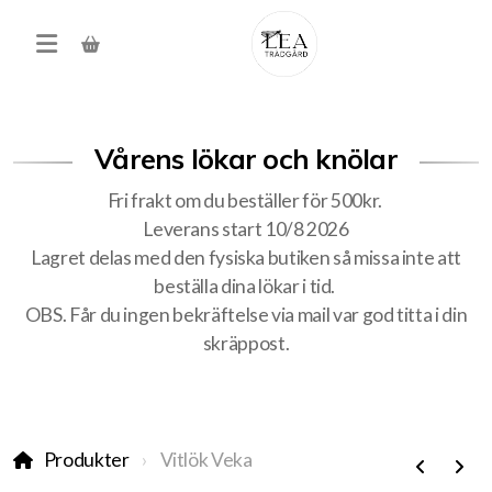
Vårens lökar och knölar
Fri frakt om du beställer för 500kr.
Leverans start 10/8 2026
Lagret delas med den fysiska butiken så missa inte att
beställa dina lökar i tid.
Produkter
OBS. Får du ingen bekräftelse via mail var god titta i din
skräppost.
Förköp höstens alla lökar
Träd, buskar, häck
Produkter
Vitlök Veka