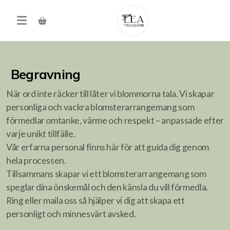
Begravning
När ord inte räcker till låter vi blommorna tala. Vi skapar
personliga och vackra blomsterarrangemang som
förmedlar omtanke, värme och respekt – anpassade efter
varje unikt tillfälle.
Produkter
Vår erfarna personal finns här för att guida dig genom
hela processen.
Förköp höstens alla lökar
Tillsammans skapar vi ett blomsterarrangemang som
speglar dina önskemål och den känsla du vill förmedla.
Träd, buskar, häck
Ring eller maila oss så hjälper vi dig att skapa ett
personligt och minnesvärt avsked.