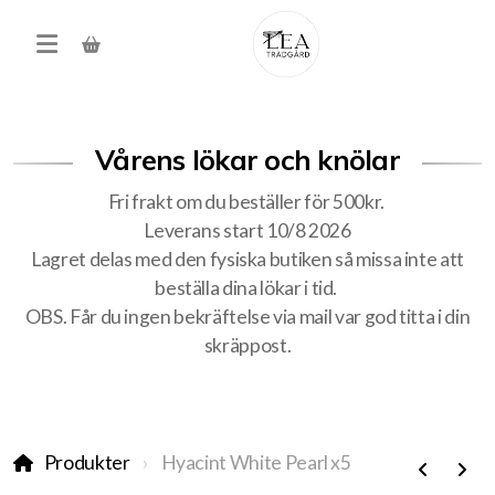
Vårens lökar och knölar
Fri frakt om du beställer för 500kr.
Leverans start 10/8 2026
Lagret delas med den fysiska butiken så missa inte att
beställa dina lökar i tid.
Produkter
OBS. Får du ingen bekräftelse via mail var god titta i din
skräppost.
Förköp höstens alla lökar
Träd, buskar, häck
Produkter
Hyacint White Pearl x5