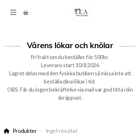
Vårens lökar och knölar
Fri frakt om du beställer för 500kr.
Leverans start 10/8 2026
Lagret delas med den fysiska butiken så missa inte att
beställa dina lökar i tid.
OBS. Får du ingen bekräftelse via mail var god titta i din
skräppost.
Träd, buskar, häck
Produkter
Produkter
Inget resultat
Förköp höstens alla lökar