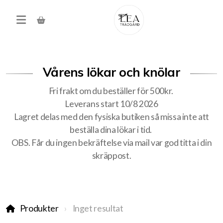
Vårens lökar och knölar
Fri frakt om du beställer för 500kr.
Leverans start 10/8 2026
Lagret delas med den fysiska butiken så missa inte att
beställa dina lökar i tid.
Produkter
OBS. Får du ingen bekräftelse via mail var god titta i din
skräppost.
Förköp höstens alla lökar
Träd, buskar, häck
Produkter
Inget resultat