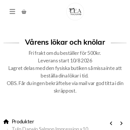
Vårens lökar och knölar
Fri frakt om du beställer för 500kr.
Leverans start 10/8 2026
Lagret delas med den fysiska butiken så missa inte att
beställa dina lökar i tid.
Produkter
OBS. Får du ingen bekräftelse via mail var god titta i din
skräppost.
Förköp höstens alla lökar
Träd, buskar, häck
Produkter
Tulp Darwin Salmon Impression x10