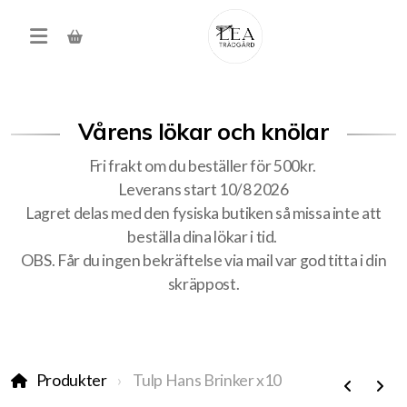
Vårens lökar och knölar
Fri frakt om du beställer för 500kr.
Leverans start 10/8 2026
Lagret delas med den fysiska butiken så missa inte att
beställa dina lökar i tid.
Produkter
OBS. Får du ingen bekräftelse via mail var god titta i din
skräppost.
Förköp höstens alla lökar
Träd, buskar, häck
Produkter
Tulp Hans Brinker x10