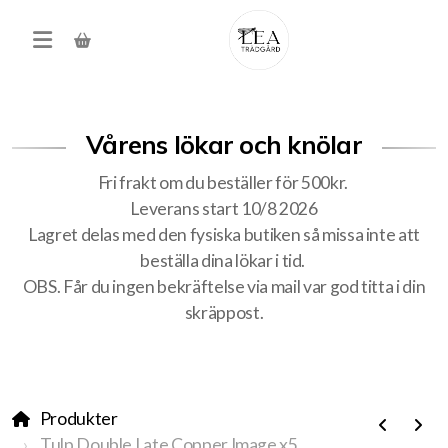
Vårens lökar och knölar
Fri frakt om du beställer för 500kr.
Leverans start 10/8 2026
Lagret delas med den fysiska butiken så missa inte att
beställa dina lökar i tid.
Produkter
OBS. Får du ingen bekräftelse via mail var god titta i din
skräppost.
Förköp höstens alla lökar
Träd, buskar, häck
Produkter
Tulp Double Late Copper Image x5