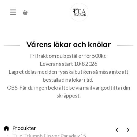
Vårens lökar och knölar
Fri frakt om du beställer för 500kr.
Leverans start 10/8 2026
Lagret delas med den fysiska butiken så missa inte att
beställa dina lökar i tid.
Produkter
OBS. Får du ingen bekräftelse via mail var god titta i din
skräppost.
Förköp höstens alla lökar
Träd, buskar, häck
Produkter
Tulp Triumph Flower Parade x15